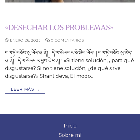
«DESECHAR LOS PROBLEMAS»
ENERO 26, 2023
0 COMENTARIOS
གལ་ཏེ་བཅོས་སུ་ཡོད་ན་ནི། ། དེ་ལ་མི་དགར་ཅི་ཞིག་ཡོད། ། གལ་ཏེ་བཅོས་སུ་མེད་
ན་ནི། ། དེ་ལ་མི་དགའ་བྱས་ཅི་ཕན། ། «Si tiene solución, ¿para qué
disgustarse? Si no tiene solución, ¿de qué sirve
disgustarse?» Shantideva, El modo…
LEER MÁS →
Inicio
Sobre mí