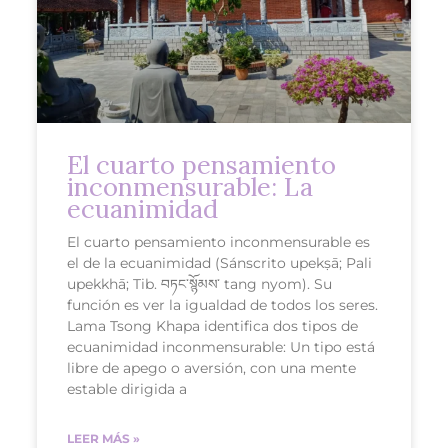
El cuarto pensamiento
inconmensurable: La
ecuanimidad
El cuarto pensamiento inconmensurable es
el de la ecuanimidad (Sánscrito upekṣā; Pali
upekkhā; Tib. བཏང་སྙོམས་ tang nyom). Su
función es ver la igualdad de todos los seres.
Lama Tsong Khapa identifica dos tipos de
ecuanimidad inconmensurable: Un tipo está
libre de apego o aversión, con una mente
estable dirigida a
LEER MÁS »