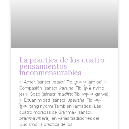
La práctica de los cuatro
pensamientos
inconmensurables
✨ Amor (sánscr. 𝘮𝘢𝘪𝘵𝘳𝘪; Tib. བྱམས་པ་ jam pa) ✨
Compasión (sánscr. 𝘬𝘢𝘳𝘶𝘯𝘢; Tib. སྙིང་རྗེ་ nying
je) ✨ Gozo (sánscr. 𝘮𝘶𝘥𝘪𝘵𝘢; Tib. དགའ་བ་ ga wa)
✨ Ecuanimidad (sánscr. 𝘶𝘱𝘦𝘬𝘴𝘩𝘢; Tib. བཏང་
སྙོམས་ tang nyom) También llamados «Las
cuatro moradas de Brahma» (sánscr.
𝘣𝘳𝘢𝘩𝘮𝘢𝘷𝘪𝘩𝘢𝘳𝘢), en varias tradiciones del
Budismo, la práctica de los