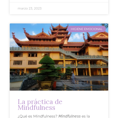
marzo 23, 2023
HIGIENE EMOCIONAL
La práctica de
Mindfulness
¿Qué es Mindfulness? 𝘔𝘪𝘯𝘥𝘧𝘶𝘭𝘯𝘦𝘴𝘴 es la