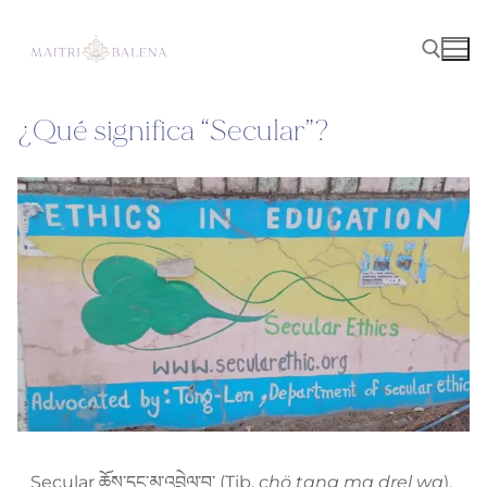
¿Qué significa “Secular”?
Secular
ཆོས་དང་མ་འབྲེལ་བ་
(Tib.
chö tang ma drel wa
),