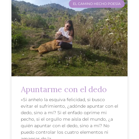
EL CAMINO HECHO POESÍA
Apuntarme con el dedo
«Si anhelo la esquiva felicidad, si busco
evitar el sufrimiento, ¿adónde apuntar con el
dedo, sino a mí? Si el enfado oprime mi
pecho, si el orgullo me aísla del mundo, ¿a
quién apuntar con el dedo, sino a mí? No
puedo controlar los cuatro elementos ni
amansar de la