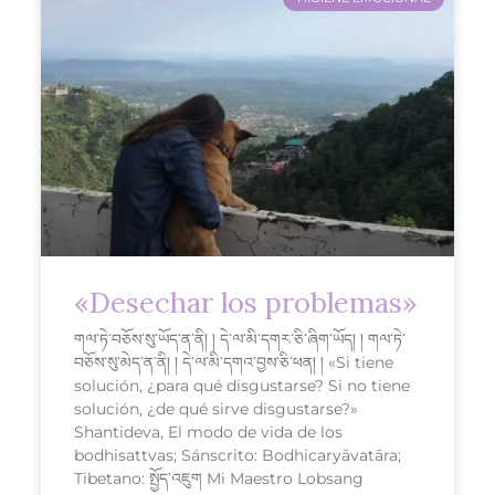
«Desechar los problemas»
གལ་ཏེ་བཅོས་སུ་ཡོད་ན་ནི། ། དེ་ལ་མི་དགར་ཅི་ཞིག་ཡོད། ། གལ་ཏེ་
བཅོས་སུ་མེད་ན་ནི། ། དེ་ལ་མི་དགའ་བྱས་ཅི་ཕན། ། «Si tiene
solución, ¿para qué disgustarse? Si no tiene
solución, ¿de qué sirve disgustarse?»
Shantideva, El modo de vida de los
bodhisattvas; Sánscrito: Bodhicaryāvatāra;
Tibetano: སྤྱོད་འཇུག Mi Maestro Lobsang